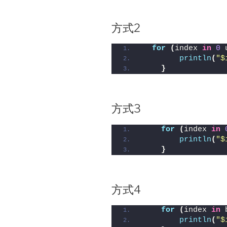
方式2
for
(
index 
in
0
 
println
(
"
$
}
方式3
for
(
index 
in
println
(
"
$
}
方式4
for
(
index 
in
 
println
(
"
$