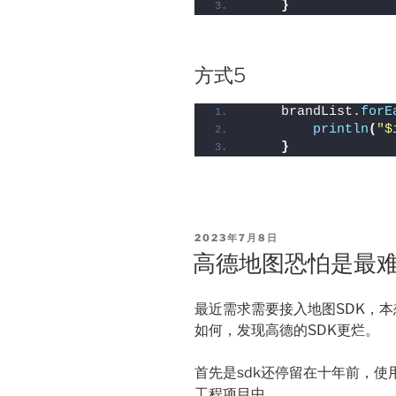
}
方式5
    brandList.
forE
println
(
"
$
}
POSTED
2023年7月8日
ON
高德地图恐怕是最
最近需求需要接入地图SDK，
如何，发现高德的SDK更烂。
首先是sdk还停留在十年前，使用
工程项目中。