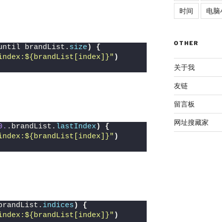
时间
电脑
OTHER
until brandList.
size
)
{
index
:
${brandList[index]}
"
)
关于我
友链
留言板
网址搜藏家
0.
.brandList.
lastIndex
)
{
index
:
${brandList[index]}
"
)
brandList.
indices
)
{
index
:
${brandList[index]}
"
)