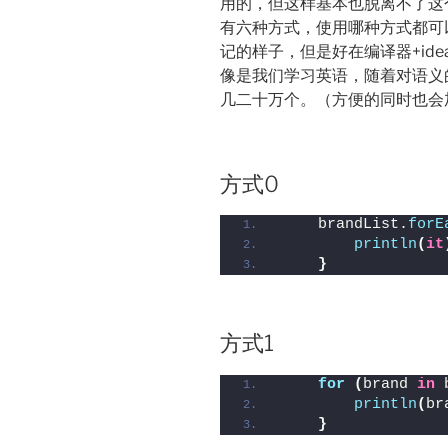
用的，但这样基本也脱离不了这个
有六种方式，使用哪种方式都可
记的样子，但是好在编译器+id
像是我们学习英语，随着对语义
几二十万个。（方便的同时也会
方式0
    brandList.
forE
println
(
it
}
方式1
for
(
brand 
in
 
println
(
br
}