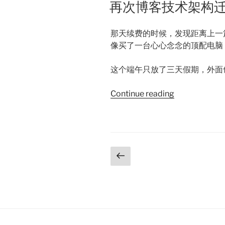
ON
再次博客技术架构
怕
是
那天续费的时候，发现距离上一
最
像买了一台心心念念的顶配电脑
难
用
这个端午只放了三天假期，外面
的
开
“再
Continue reading
放
次
平
博
台
客
了
技
吧”
Posts
Previous
术
page
架
pagination
构
迁
移”