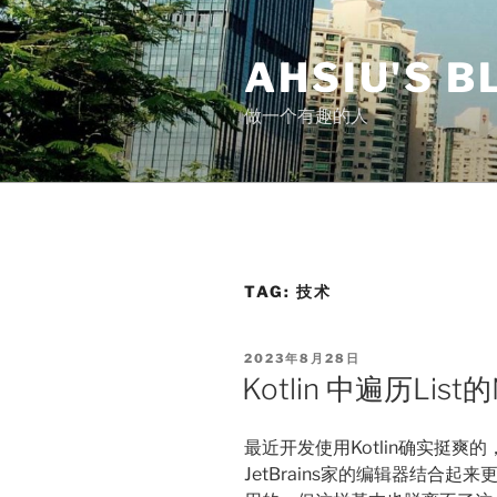
Skip
to
AHSIU'S B
content
做一个有趣的人
TAG:
技术
POSTED
2023年8月28日
ON
Kotlin 中遍历Lis
最近开发使用Kotlin确实挺
JetBrains家的编辑器结合