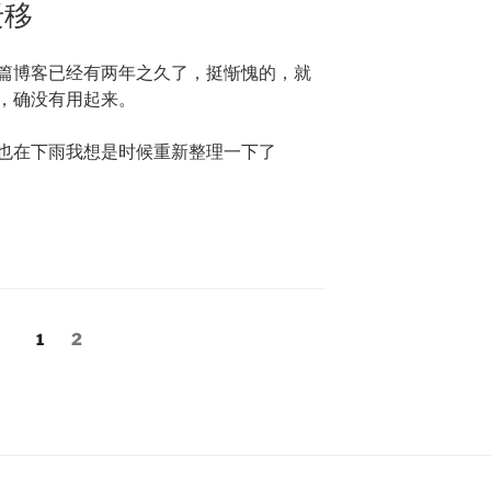
迁移
篇博客已经有两年之久了，挺惭愧的，就
，确没有用起来。
也在下雨我想是时候重新整理一下了
Page
Page
1
2