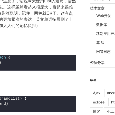
生态了，话说今天使用List的遍历，居然
以。这样虽然看起来很庞大，看起来很难
技术文章
ea足够聪明，记住一两种就OK了。这有点
Web开发
的更加紧准的表达，英文单词拓展到了十
数据库
加大人们的记忆负担）
移动应用开
算 法
网管日志
ach
{
资源分享
)
标签
Ajax
andr
brandList
)
{
eclipse
ht
and
)
博客
小工