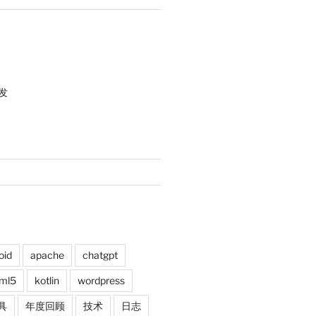
发
oid
apache
chatgpt
ml5
kotlin
wordpress
具
年度回顾
技术
日志