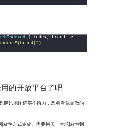
achIndexed
{
 index, brand -
>
index
:
${brand}
"
)
难用的开放平台了吧
本想腾讯地图确实不给力，想看看竞品做的
jar包方式集成。需要拷贝一大坨jar包到