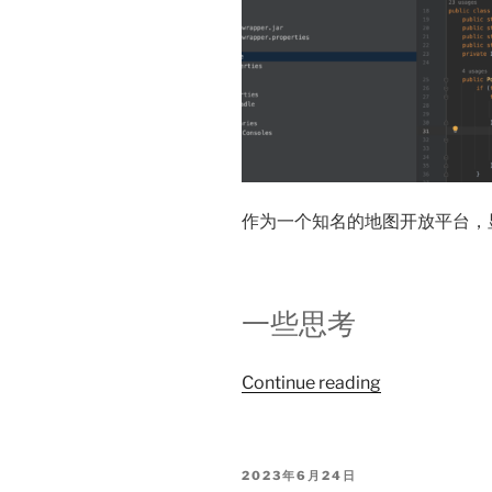
作为一个知名的地图开放平台，
一些思考
“高
Continue reading
德
地
图
POSTED
2023年6月24日
恐