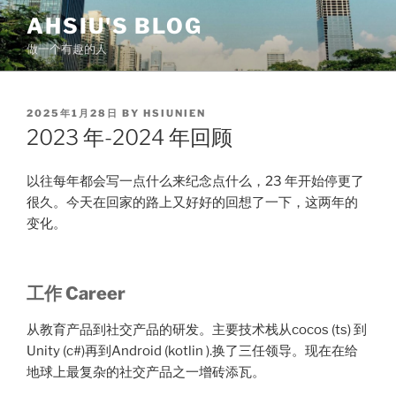
Skip
AHSIU'S BLOG
to
做一个有趣的人
content
POSTED
2025年1月28日
BY
HSIUNIEN
ON
2023 年-2024 年回顾
以往每年都会写一点什么来纪念点什么，23 年开始停更了
很久。今天在回家的路上又好好的回想了一下，这两年的
变化。
工作 Career
从教育产品到社交产品的研发。主要技术栈从cocos (ts) 到
Unity (c#)再到Android (kotlin ).换了三任领导。现在在给
地球上最复杂的社交产品之一增砖添瓦。