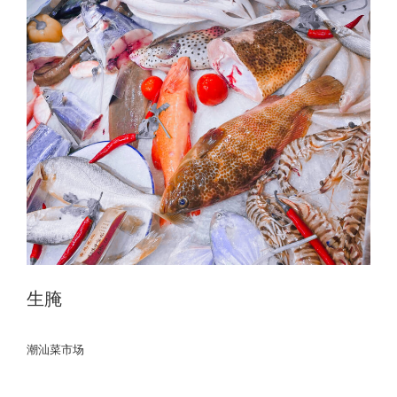
生腌
潮汕菜市场